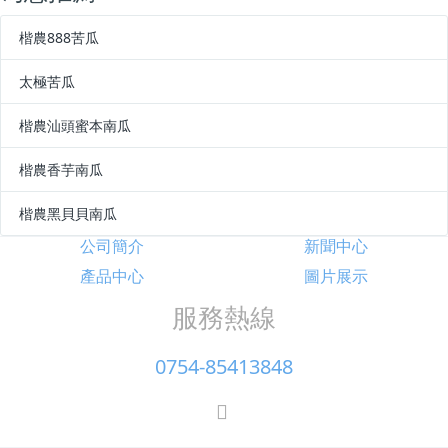
楷農888苦瓜
太極苦瓜
楷農汕頭蜜本南瓜
楷農香芋南瓜
楷農黑貝貝南瓜
公司簡介
新聞中心
產品中心
圖片展示
服務熱線
0754-85413848